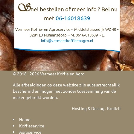
S
nel bestellen of meer info ? Bel nu
met
06-16018639
Vermeer Koffie- en Agroservice ~ Middelsluissedijk WZ 40 ~
3281 LJ Numansdorp ~ M. 0616-018639 ~ E.
info@vermeerkoffieenagro.nl
© 2018 - 2026 Vermeer Koffie en Agro
Alle afbeeldingen op deze website zijn auteursrechtelijk
beschermd en mogen niet zonder toestemming van de
maker gebruikt worden.
Hosting & Desing :
Kruik-it
Home
Koffieservice
Agroservice