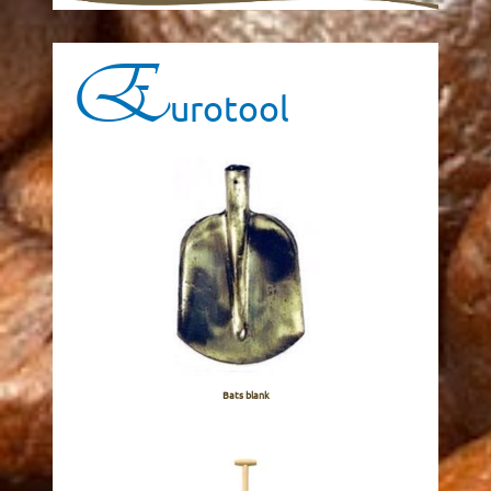
E
urotool
Bats blank