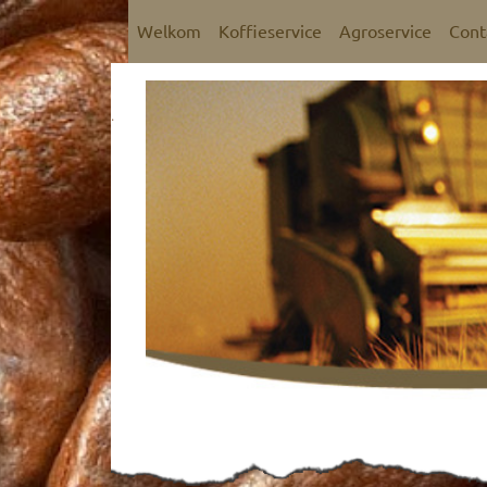
Welkom
Koffieservice
Agroservice
Cont