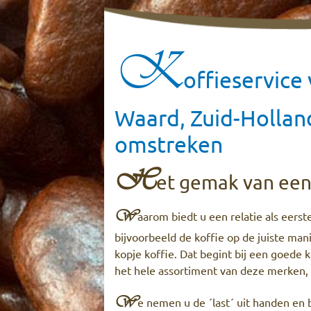
K
offieservice
Waard, Zuid-Holland
omstreken
H
et gemak van een 
W
aarom biedt u een relatie als eerst
bijvoorbeeld de koffie op de juiste man
kopje koffie. Dat begint bij een goede
het hele assortiment van deze merken, 
W
e nemen u de ´last´ uit handen en 