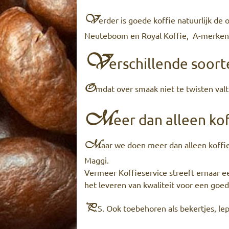
V
erder is goede koffie natuurlijk de
Neuteboom en Royal Koffie, A-merken 
V
erschillende soort
O
mdat over smaak niet te twisten valt
M
eer dan alleen kof
M
aar we doen meer dan alleen koffi
Maggi.
Vermeer Koffieservice streeft ernaar e
het leveren van kwaliteit voor een goed
P.
S. Ook toebehoren als bekertjes, lep